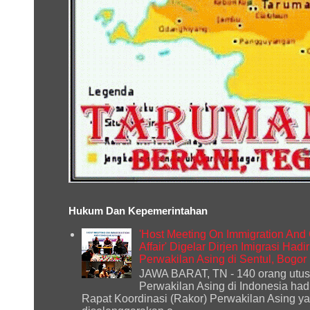
Hukum Dan Kepemerintahan
'Host Meeting On Immigration And
Affair' Digelar Dirjen Imigrasi Had
Perwakilan Asing di Sentul, Bogor
JAWA BARAT, TN - 140 orang utu
Perwakilan Asing di Indonesia had
Rapat Koordinasi (Rakor) Perwakilan Asing y