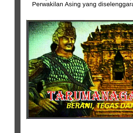
Perwakilan Asing yang diselenggara