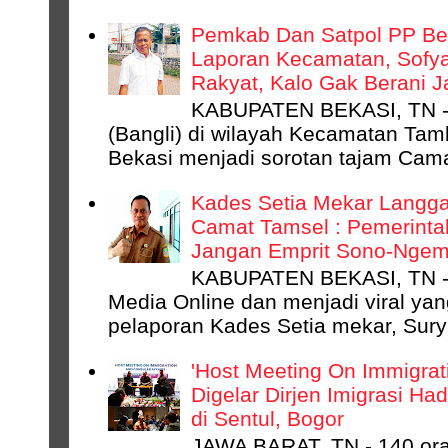
DAERAH
Pemkab Dan Satpol PP Bek
Laporan Kecamatan, Sofyan
Rakyat, Kalo Gak Berani 
KABUPATEN BEKASI, TN - 
(Bangli) di wilayah Kecamatan Ta
Bekasi menjadi sorotan tajam Camat
Kades Setia Mekar Langga
Camat Tamsel : Pemerinta
Jangan Emprit Sono-Ngempr
KABUPATEN BEKASI, TN -
Media Online dan menjadi viral ya
pelaporan Kades Setia mekar, Surya
'Host Meeting On Immigrati
Digelar Dirjen Imigrasi Ha
di Sentul, Bogor
JAWA BARAT, TN - 140 ora