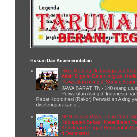
Hukum Dan Kepemerintahan
'Host Meeting On Immigration And
Affair' Digelar Dirjen Imigrasi Had
Perwakilan Asing di Sentul, Bogor
JAWA BARAT, TN - 140 orang utu
Perwakilan Asing di Indonesia had
Rapat Koordinasi (Rakor) Perwakilan Asing y
diselenggarakan o...
HPN Bekasi Raya Tahun 2025, S
Kabupaten Bekasi: Keterlibatan P
Kemitraan Dengan Pemerintah Wuj
4 Demokrasi