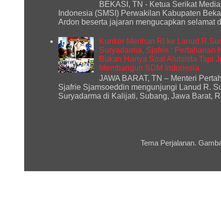
BEKASI, TN - Ketua Serikat Media
Indonesia (SMSI) Perwakilan Kabupaten Bekas
Ardon beserta jajaran mengucapkan selamat d
Kunker Menhan RI ke Lanud R.Sur
Suryadarma, Sjafrie : Pertahanan
Bukan Hanya Soal Alutsista Tapi 
Membangun SDM Indonesia
JAWA BARAT, TN – Menteri Perta
Sjafrie Sjamsoeddin mengunjungi Lanud R. S
Suryadarma di Kalijati, Subang, Jawa Barat, Ra
Tema Perjalanan. Gamba