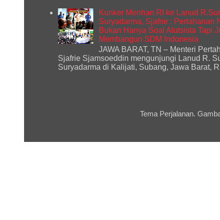
Kunker Menhan RI ke Lanud R.Sur
Suryadarma, Sjafrie : Pertahanan
Bukan Hanya Soal Alutsista Tapi 
Membangun SDM Indonesia
JAWA BARAT, TN – Menteri Perta
Sjafrie Sjamsoeddin mengunjungi Lanud R. S
Suryadarma di Kalijati, Subang, Jawa Barat, Ra
Tema Perjalanan. Gamba