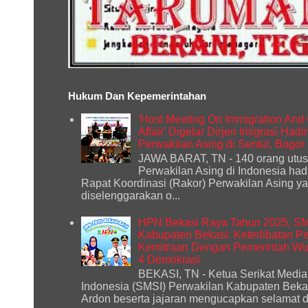
Hukum Dan Kepemerintahan
'Host Meeting On Immigration And
Affair' Digelar Dirjen Imigrasi Had
Perwakilan Asing di Sentul, Bogor
JAWA BARAT, TN - 140 orang utu
Perwakilan Asing di Indonesia had
Rapat Koordinasi (Rakor) Perwakilan Asing y
diselenggarakan o...
HPN Bekasi Raya Tahun 2025, S
Kabupaten Bekasi: Keterlibatan P
Kemitraan Dengan Pemerintah Wuj
4 Demokrasi
BEKASI, TN - Ketua Serikat Media
Indonesia (SMSI) Perwakilan Kabupaten Bekas
Ardon beserta jajaran mengucapkan selamat d