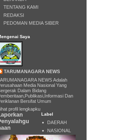
TENTANG KAMI
REDAKSI
PEDOMAN MEDIA SIBER
engenai Saya
TARUMANAGARA NEWS
TARUMANAGARA NEWS Adalah
erusahaan Media Nasional Yang
ergerak Dalam Bidang
emberitaan,Publikasi,Informasi Dan
eriklanan Bersifat Umum
ihat profil lengkapku
Laporkan
Label
Penyalahgu
DAERAH
naan
NASIONAL