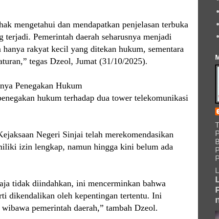
rhak mengetahui dan mendapatkan penjelasan terbuka
g terjadi. Pemerintah daerah seharusnya menjadi
n hanya rakyat kecil yang ditekan hukum, sementara
M
turan,” tegas Dzeol, Jumat (31/10/2025).
hnya Penegakan Hukum
penegakan hukum terhadap dua tower telekomunikasi
P
 Kejaksaan Negeri Sinjai telah merekomendasikan
B
liki izin lengkap, namun hingga kini belum ada
P
P
L
aja tidak diindahkan, ini mencerminkan bahwa
i dikendalikan oleh kepentingan tertentu. Ini
wibawa pemerintah daerah,” tambah Dzeol.