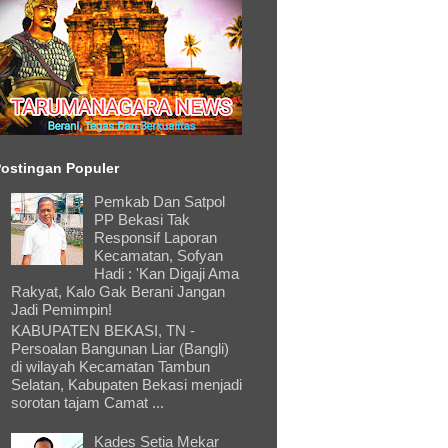
ostingan Populer
Pemkab Dan Satpol
PP Bekasi Tak
Responsif Laporan
Kecamatan, Sofyan
Hadi : 'Kan Digaji Ama
Rakyat, Kalo Gak Berani Jangan
Jadi Pemimpin!
KABUPATEN BEKASI, TN -
Persoalan Bangunan Liar (Bangli)
di wilayah Kecamatan Tambun
Selatan, Kabupaten Bekasi menjadi
sorotan tajam Camat ...
Kades Setia Mekar